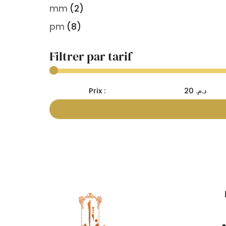
mm
(2)
pm
(8)
Filtrer par tarif
Prix :
د.م. 20
Prix
Prix
min
max