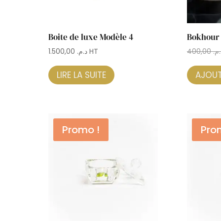
Boite de luxe Modèle 4
Bokhour 
1.500,00
د.م.
HT
400,00
د.م
LIRE LA SUITE
AJOUT
Promo !
Pro