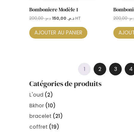
Bomboniere Modèle 1
Bomboni
Le
Le
200,00
د.م.
150,00
د.م.
HT
200,00
د.م
prix
prix
initial
actuel
AJOUTER AU PANIER
AJOUT
était :
est :
د.م. 150,00.
د.م. 200,00.
1
2
3
4
Catégories de produits
L'oud
(2)
Bkhor
(10)
bracelet
(21)
coffret
(19)