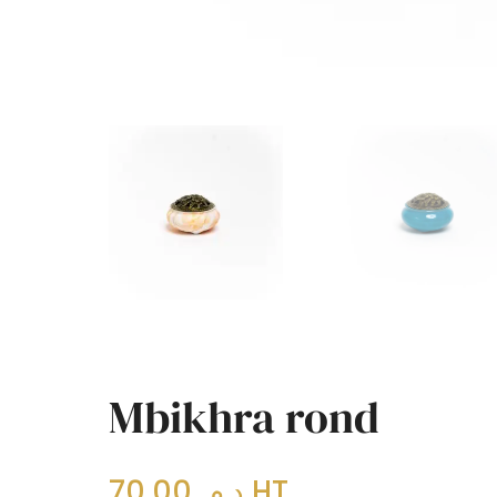
Mbikhra rond
70,00
د.م.
HT