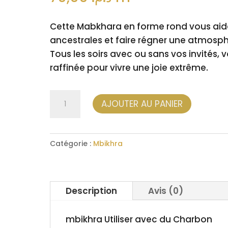
Cette Mabkhara en forme rond vous ai
ancestrales et faire régner une atmosphè
Tous les soirs avec ou sans vos invités
raffinée pour vivre une joie extrême.
quantité
AJOUTER AU PANIER
de
Mbikhra
rond
Catégorie :
Mbikhra
Description
Avis (0)
mbikhra Utiliser avec du Charbon