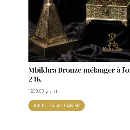
Mbikhra Bronze mélanger à l’o
24K
1.200,00
د.م.
HT
AJOUTER AU PANIER