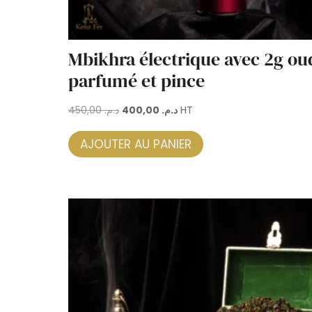
Mbikhra électrique avec 2g ou
parfumé et pince
Le
Le
450,00
د.م.
400,00
د.م.
HT
prix
prix
AJOUTER AU PANIER
initial
actuel
était :
est :
د.م. 400,00.
د.م. 450,00.