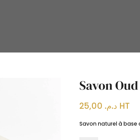
Savon Oud
25,00
د.م.
HT
Savon naturel à base 