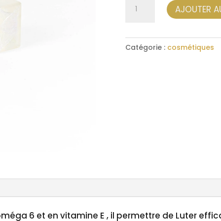
quantité
AJOUTER A
de
Savon
Oud
Catégorie :
cosmétiques
oméga 6 et en vitamine E , il permettre de Luter eff