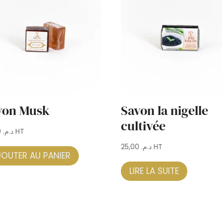
von Musk
Savon la nigelle
cultivée
25,00
د.م.
HT
25,00
د.م.
HT
JOUTER AU PANIER
LIRE LA SUITE