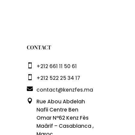
CONTACT

+212 661 11 50 61

+212 522 25 34 17

contact@kenzfes.ma

Rue Abou Abdelah
Nafii Centre Ben
Omar N°62 Kenz Fès
Maârif – Casablanca ,
Maroc